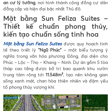
an cư lý tưởng
, nơi hình thành cộng đồng cư dân
đẳng cấp và hiện đại bậc nhất Thủ đô.
Mặt bằng Sun Feliza Suites –
Thiết kế chuẩn phong thủy,
kiến tạo chuẩn sống tinh hoa
Mặt bằng Sun Feliza Suites
được quy hoạch tinh
tế theo triết lý
"Ngũ Phúc"
– một biểu tượng ý
nghĩa trong văn hóa phương Đông, đại diện cho
Phúc – Lộc – Thọ – Khang – Ninh. Dự án gồm 5 tòa
tháp cao tầng được bố trí bao quanh khu vườn
trung tâm rộng tới
11.548m²
, tạo nên không gian
sống xanh mát, chan hòa thiên nhiên và đậm yếu
tố phong thủy vượng khí.