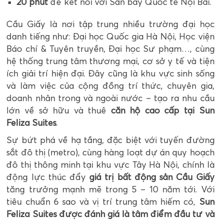
20 phút
để kết nối với Sân bay Quốc tế Nội Bài.
Cầu Giấy là nơi tập trung nhiều trường đại học
danh tiếng như: Đại học Quốc gia Hà Nội, Học viện
Báo chí & Tuyên truyền, Đại học Sư phạm…, cùng
hệ thống trung tâm thương mại, cơ sở y tế và tiện
ích giải trí hiện đại. Đây cũng là khu vực sinh sống
và làm việc của cộng đồng trí thức, chuyên gia,
doanh nhân trong và ngoài nước – tạo ra nhu cầu
lớn về sở hữu và thuê
căn hộ cao cấp tại Sun
Feliza Suites
.
Sự bứt phá về hạ tầng, đặc biệt với tuyến đường
sắt đô thị (metro), cùng hàng loạt dự án quy hoạch
đô thị thông minh tại khu vực Tây Hà Nội, chính là
động lực thúc đẩy
giá trị bất động sản Cầu Giấy
tăng trưởng mạnh mẽ trong 5 – 10 năm tới. Với
tiêu chuẩn 6 sao và vị trí trung tâm hiếm có,
Sun
Feliza Suites được đánh giá là tâm điểm đầu tư và