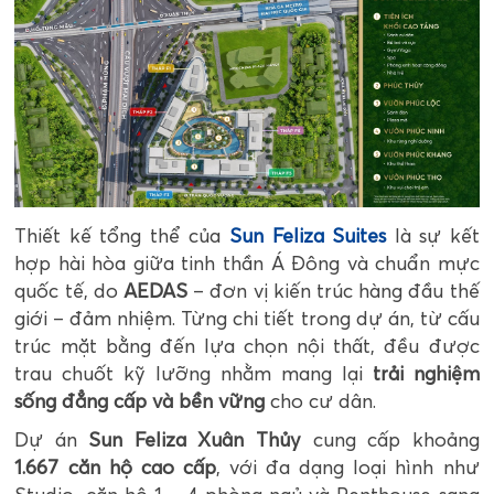
Thiết kế tổng thể của
Sun Feliza Suites
là sự kết
hợp hài hòa giữa tinh thần Á Đông và chuẩn mực
quốc tế, do
AEDAS
– đơn vị kiến trúc hàng đầu thế
giới – đảm nhiệm. Từng chi tiết trong dự án, từ cấu
trúc mặt bằng đến lựa chọn nội thất, đều được
trau chuốt kỹ lưỡng nhằm mang lại
trải nghiệm
sống đẳng cấp và bền vững
cho cư dân.
Dự án
Sun Feliza Xuân Thủy
cung cấp khoảng
1.667 căn hộ cao cấp
, với đa dạng loại hình như