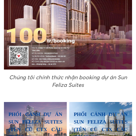
Chúng tôi chính thức nhận booking dự án Sun
Feliza Suites
PHỐI CẢNH DỰ ÁN
PHỐI CẢNH DỰ ÁN
SUN FELIZA SUITES
SUN FELIZA SUITES
(TÊN CŨ CTX CẦU
(TÊN CŨ CTX CẦU