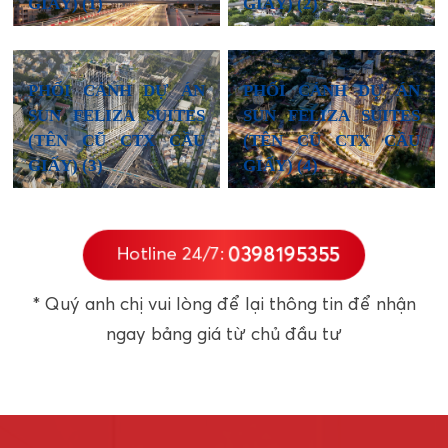
GIẤY) (1)
GIẤY) (2)
PHỐI CẢNH DỰ ÁN
PHỐI CẢNH DỰ ÁN
SUN FELIZA SUITES
SUN FELIZA SUITES
(TÊN CŨ CTX CẦU
(TÊN CŨ CTX CẦU
GIẤY) (3)
GIẤY) (4)
0398195355
Hotline 24/7:
* Quý anh chị vui lòng để lại thông tin để nhận
ngay bảng giá từ chủ đầu tư