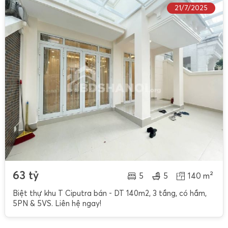
21/7/2025
63 tỷ
5
5
140 m²
Biệt thự khu T Ciputra bán - DT 140m2, 3 tầng, có hầm,
5PN & 5VS. Liên hệ ngay!