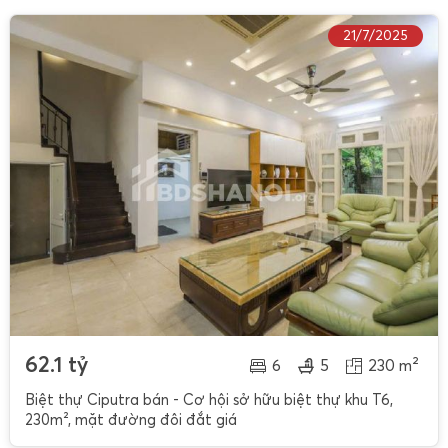
21/7/2025
62.1 tỷ
6
5
230 m²
Biệt thự Ciputra bán - Cơ hội sở hữu biệt thự khu T6,
230m², mặt đường đôi đắt giá