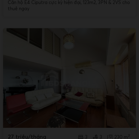
Căn hộ E4 Ciputra cực kỳ hiện đại, 123m2, 3PN & 2VS cho
thuê ngay
27 triệu/tháng
3
3
230 m²