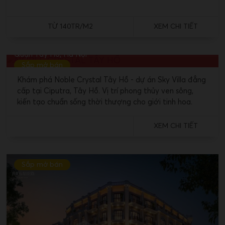
TỪ 140TR/M2
XEM CHI TIẾT
NOBLE CRYSTAL TÂY HỒ
Lô CT-02A Khu đô thị Ciputra, phường Phú Thượng,
Quận Tây Hồ, Hà Nội
Sắp mở bán
Khám phá Noble Crystal Tây Hồ - dự án Sky Villa đẳng
cấp tại Ciputra, Tây Hồ. Vị trí phong thủy ven sông,
kiến tạo chuẩn sống thời thượng cho giới tinh hoa.
XEM CHI TIẾT
Sắp mở bán