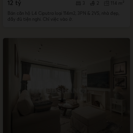
12 tỷ
3
2
114 m²
Bán căn hộ L4 Ciputra loại 114m2, 3PN & 2VS, nhà đẹp,
đầy đủ tiện nghi. Chỉ việc vào ở.