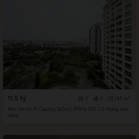
11.5 tỷ
3
2
145 m²
Bán căn hộ P1 Ciputra, 145m2, 3PN & 2VS. Có thang máy
riêng.