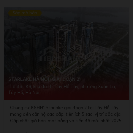
Sắp mở bán
STARLAKE HÀ NỘI (GIAI ĐOẠN 2)
Lô đất K8, khu đô thị Tây Hồ Tây, phường Xuân La,
Tây Hồ, Hà Nội
Chung cư K8HH1 Starlake giai đoạn 2 tại Tây Hồ Tây
mang đến căn hộ cao cấp, tiện ích 5 sao, vị trí đắc địa.
Cập nhật giá bán, mặt bằng và tiến độ mới nhất 2025.