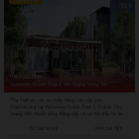
Sắp mở bán
THE FULLTON
Vinhomes Ocean Park 3, Văn Giang, Hưng Yên
The Fullton - dự án thấp tầng cao cấp của
CapitaLand tại Vinhomes Ocean Park 3, Ocean City,
mang đến chuẩn sống đẳng cấp và cơ hội đầu tư sinh
lời.
TỪ 158TR/M2
XEM CHI TIẾT