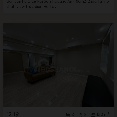
Bán căn hộ D'Le Roi Soleil Quảng An - 88m2, 2ngủ, full nội
thất, view trực diện Hồ Tây
12 tỷ
3
2
150 m²