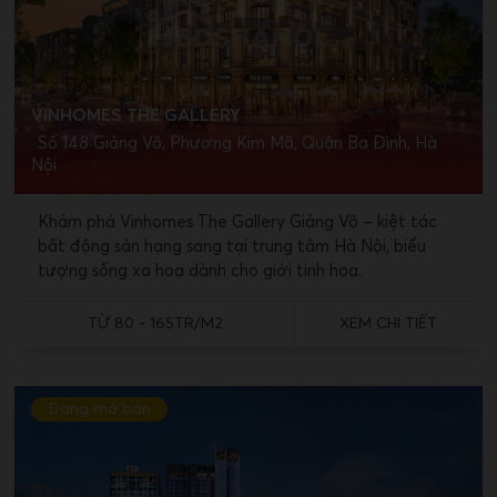
VINHOMES THE GALLERY
Số 148 Giảng Võ, Phương Kim Mã, Quận Ba Đình, Hà
Nội
Khám phá Vinhomes The Gallery Giảng Võ – kiệt tác
bất động sản hạng sang tại trung tâm Hà Nội, biểu
tượng sống xa hoa dành cho giới tinh hoa.
TỪ 80 - 165TR/M2
XEM CHI TIẾT
Đang mở bán