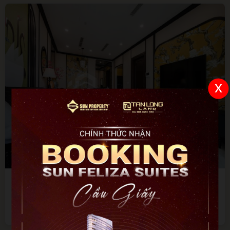
x
8.8 tỷ
2
2
70 m²
Bán căn hộ 2 ngủ D'El Dorado Tân Hoàng Minh, 70m2 full
nội thất, view Hồ Tây