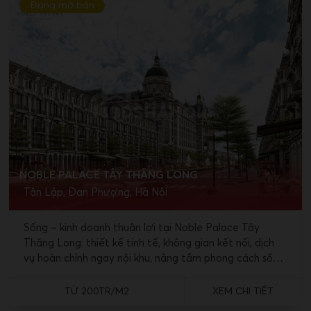
Đang mở bán
NOBLE PALACE TÂY THĂNG LONG
Tân Lập, Đan Phượng, Hà Nội
Sống – kinh doanh thuận lợi tại Noble Palace Tây
Thăng Long: thiết kế tinh tế, không gian kết nối, dịch
vụ hoàn chỉnh ngay nội khu, nâng tầm phong cách sống
hiện đại.
TỪ 200TR/M2
XEM CHI TIẾT