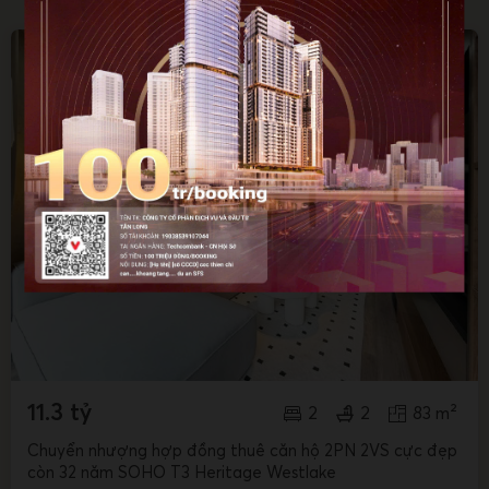
11.3 tỷ
2
2
83 m²
Chuyển nhượng hợp đồng thuê căn hộ 2PN 2VS cực đẹp
còn 32 năm SOHO T3 Heritage Westlake