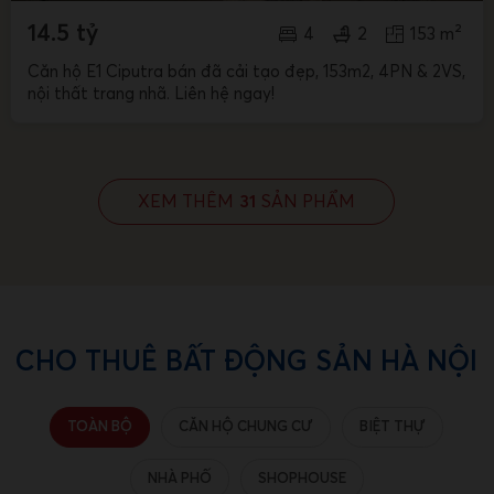
14.5 tỷ
4
2
153 m²
Căn hộ E1 Ciputra bán đã cải tạo đẹp, 153m2, 4PN & 2VS,
nội thất trang nhã. Liên hệ ngay!
XEM THÊM
31
SẢN PHẨM
CHO THUÊ BẤT ĐỘNG SẢN HÀ NỘI
TOÀN BỘ
CĂN HỘ CHUNG CƯ
BIỆT THỰ
NHÀ PHỐ
SHOPHOUSE