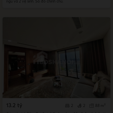
ngủ và 2 vệ sinh. Sổ đỏ chính chủ.
13.2 tỷ
2
2
88 m²