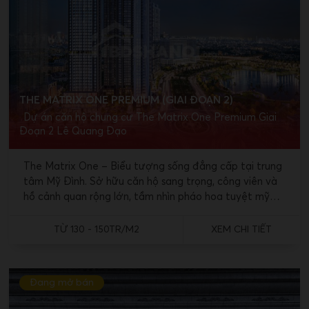
THE MATRIX ONE PREMIUM (GIAI ĐOẠN 2)
Dự án căn hộ chung cư The Matrix One Premium Giai
Đoạn 2 Lê Quang Đạo
The Matrix One – Biểu tượng sống đẳng cấp tại trung
tâm Mỹ Đình. Sở hữu căn hộ sang trọng, công viên và
hồ cảnh quan rộng lớn, tầm nhìn pháo hoa tuyệt mỹ
cùng môi trường sống xanh chuẩn quốc tế. The Matrix
One Premium – Time Luxe Living khẳng định vị thế cho
TỪ 130 - 150TR/M2
XEM CHI TIẾT
những chủ nhân thành đạt.
Đang mở bán